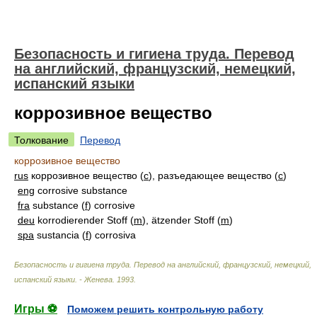
Безопасность и гигиена труда. Перевод
на английский, французский, немецкий,
испанский языки
коррозивное вещество
Толкование
Перевод
коррозивное вещество
rus
коррозивное вещество (
с
), разъедающее вещество (
с
)
eng
corrosive substance
fra
substance (
f
) corrosive
deu
korrodierender Stoff (
m
), ätzender Stoff (
m
)
spa
sustancia (
f
) corrosiva
Безопасность и гигиена труда. Перевод на английский, французский, немецкий,
испанский языки. - Женева
.
1993
.
Игры ⚽
Поможем решить контрольную работу