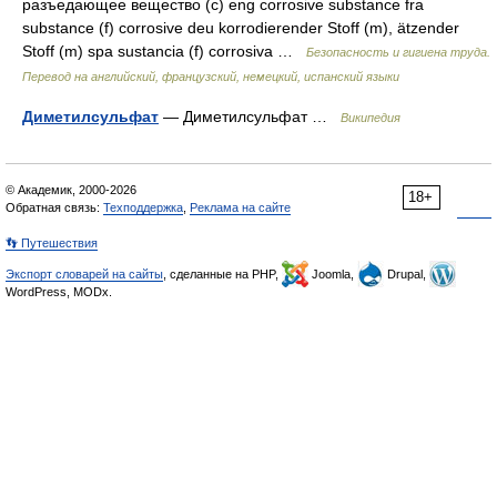
разъедающее вещество (с) eng corrosive substance fra
substance (f) corrosive deu korrodierender Stoff (m), ätzender
Stoff (m) spa sustancia (f) corrosiva …
Безопасность и гигиена труда.
Перевод на английский, французский, немецкий, испанский языки
Диметилсульфат
— Диметилсульфат …
Википедия
© Академик, 2000-2026
18+
Обратная связь:
Техподдержка
,
Реклама на сайте
👣 Путешествия
Экспорт словарей на сайты
, сделанные на PHP,
Joomla,
Drupal,
WordPress, MODx.